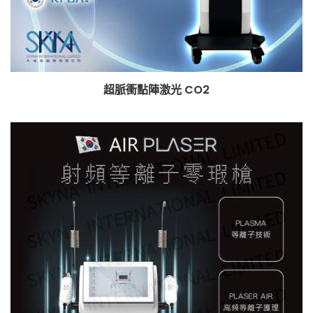
超脈衝點陣激光 CO2