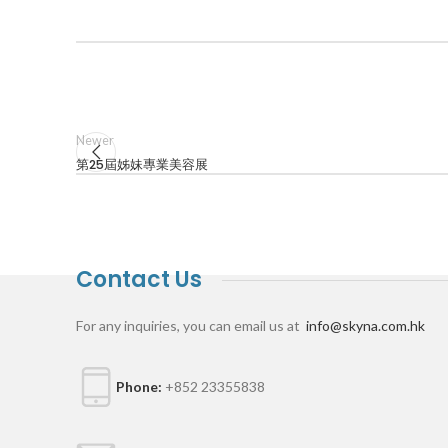
Newer
第25屆姊妹專業美容展
Contact Us
For any inquiries, you can email us at
info@skyna.com.hk
Phone:
+852 23355838