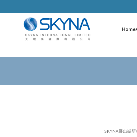
Home
SKYNA展出