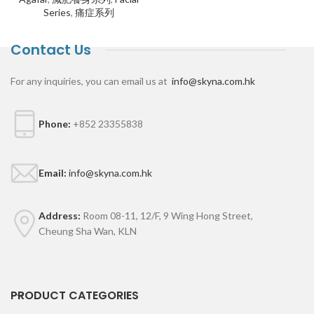
Series
,
痛症系列
Contact Us
For any inquiries, you can email us at
info@skyna.com.hk
Phone:
+852 23355838
Email:
info@skyna.com.hk
Address:
Room 08-11, 12/F, 9 Wing Hong Street,
Cheung Sha Wan, KLN
PRODUCT CATEGORIES