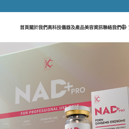
首頁
關於我們
高科技儀器及產品
美容資訊
聯絡我們