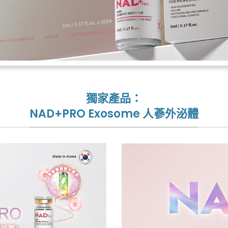
獨家產品：
NAD+PRO Exosome 人蔘外泌體