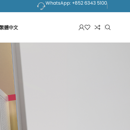
WhatsApp: +852 6343 5100
繁體中文