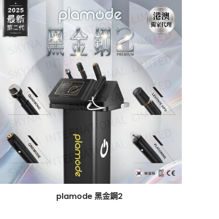
plamode 黑金鋼2