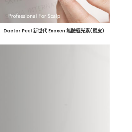
Dactor Peel 新世代 Exoxen 無酸極光素(頭皮)