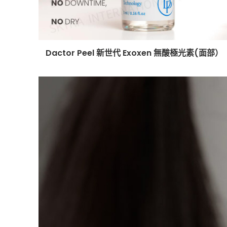
Dactor Peel 新世代 Exoxen 無酸極光素(面部）