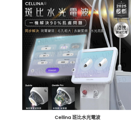
Cellina 班比水光電波