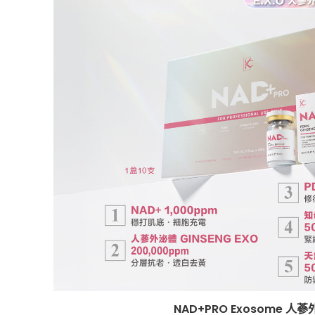
NAD+PRO Exosome 人