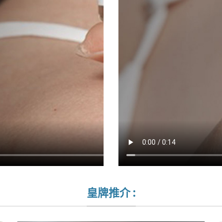
皇牌推介 :