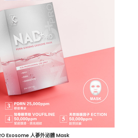
RO Exosome 人蔘外泌體 Mask