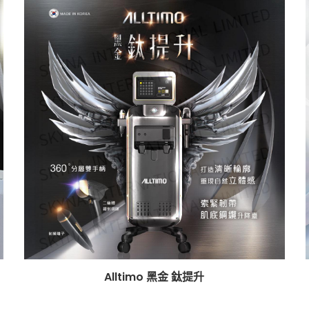
Alltimo 黑金 鈦提升