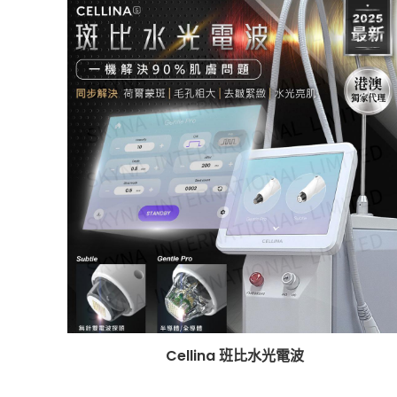
Cellina 班比水光電波