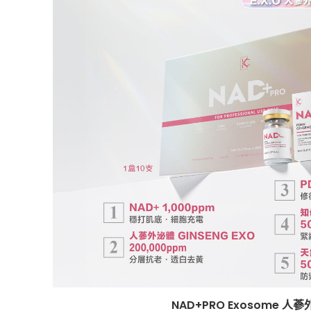
NAD+PRO Exosome 人