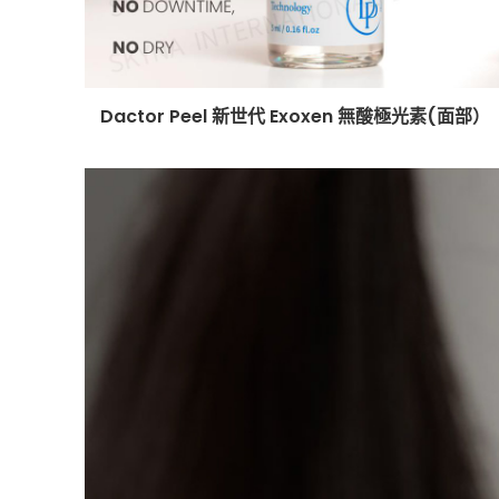
Dactor Peel 新世代 Exoxen 無酸極光素(面部）