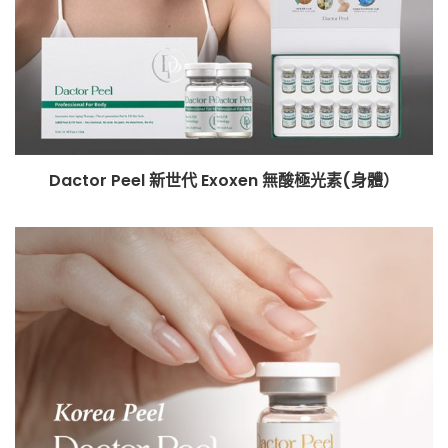
Dactor Peel 新世代 Exoxen 無酸極光素(身體）