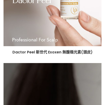
Dactor Peel 新世代 Exoxen 無酸極光素(頭皮)