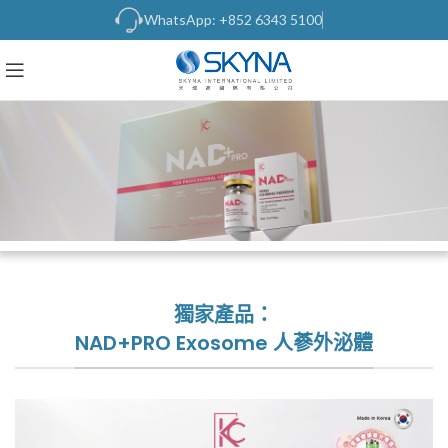
WhatsApp: +852 6343 5100
獨家產品：
NAD+PRO Exosome 人蔘外泌體