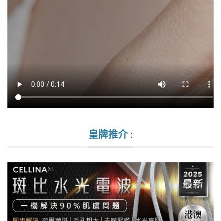
皇牌推介 :