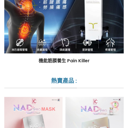
機能筋膜養生 Pain Killer
熱賣產品 :