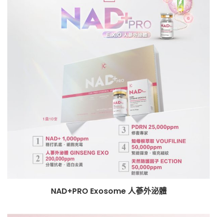
NAD+PRO Exosome 人蔘外泌體