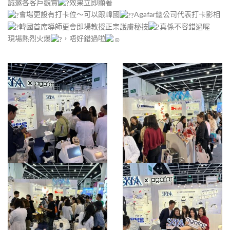
誠邀各客戶觀賞
效果立即顯著
會場更設有打卡位～可以跟韓國
Agafar總公司代表打卡影相
韓國首席導師更會即場教授正宗護膚秘技
真係不容錯過喔
現場熱烈火爆
，唔好錯過啦