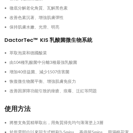
徹底分解老化角質、瓦解黑色素
改善色素沉著、增強肌膚彈性
保持肌膚水嫩、光滑、明亮
DactorTec
™ KIS
乳酸菌微生物系統
萃取泡菜和德國酸菜
由104種乳酸菌中分離3種最強乳酸菌
增加40倍益菌、減少1507倍害菌
恢復微生物菌平衡、增強肌膚免疫力
改善因屏障功能引致的痤瘡、痕癢、泛紅等問題
使用方法
將整支角質精華取出，用角質掃先均勻薄薄塗上3層
於所需部位以來回方式輕刷3-5mins ，再停留5mins ，用濕棉花潔