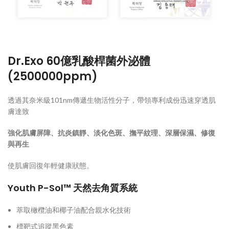
Dr.Exo 60億乳酸桿菌外泌體
(2500000ppm)
透過其奈米級101nm傳遞生物活性分子，帶領專利成份迅速穿透肌
膚達致
強化肌膚屏障、抗炎鎮靜、淡化色斑、撫平紋理、深層保濕、修復
與再生
使肌膚回復年輕健康狀態。
Youth P-Sol
™
天然去角質
系統
萃取橄欖油和椰子油配合親水化技術
標靶式追蹤黑色素