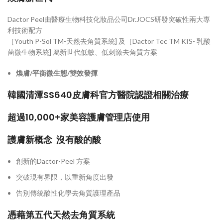
Dactor Peel由醫療生物科技化妝品公司Dr.JOCS研發突破性兩大專
利技術配方
［Youth P-Sol TM-天然去角質系統] 及［Dactor Tec TM KIS- 乳酸
菌微生物系統] 屬新世代低敏、低刺激去角質方案
煥膚/
平衡微生態/
雙效發揮
韓國清潭SS640皮膚科官方醫院認證相關治療
超過10,000+家美容護膚管理店使用
護膚新概念 沒有酸的酸
創新的Dactor-Peel 方案
突破現有界限，以重新角度出發
告別傳統酸性化學去角質護理產品
憑藉第五代天然去角質系統