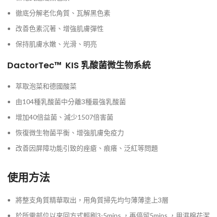
徹底分解老化角質、瓦解黑色素
改善色素沉著、增強肌膚彈性
保持肌膚水嫩、光滑、明亮
DactorTec
™ KIS
乳酸菌微生物系統
萃取泡菜和德國酸菜
由104種乳酸菌中分離3種最強乳酸菌
增加40倍益菌、減少1507倍害菌
恢復微生物菌平衡、增強肌膚免疫力
改善因屏障功能引致的痤瘡、痕癢、泛紅等問題
使用方法
將整支角質精華取出，用角質掃先均勻薄薄塗上3層
於所需部位以來回方式輕刷3-5mins ，再停留5mins ，用濕棉花潔