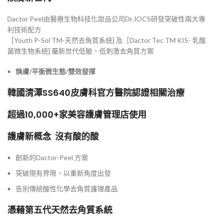
Dactor Peel由醫療生物科技化妝品公司Dr.JOCS研發突破性兩大專
利技術配方
［Youth P-Sol TM-天然去角質系統] 及［Dactor Tec TM KIS- 乳酸
菌微生物系統] 屬新世代低敏、低刺激去角質方案
煥膚/
平衡微生態/
雙效發揮
韓國清潭SS640皮膚科官方醫院認證相關治療
超過10,000+家美容護膚管理店使用
護膚新概念 沒有酸的酸
創新的Dactor-Peel 方案
突破現有界限，以重新角度出發
告別傳統酸性化學去角質護理產品
憑藉第五代天然去角質系統