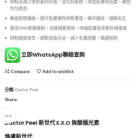
抑制及減少黑色素的形成，淡化妊娠紋，增加肌膚明亮度，膚色
均勻透亮
重組膠原纖維，提升肌膚彈性與緊實度，撫平皺紋、細緻毛孔
激活DNA修復機制、加速細胞更新，保護肌膚免受紫外線傷害
抑制細菌增生、調節皮脂分泌、減少毛嚢閉塞、暗瘡粉刺
立即WhatsApp聯絡查詢
Compare
Add to wishlist
分類:
Dactor Peel
Share:
描述
Dactor Peel 新世代 E.X.O 無酸極光素
煥膚新世代