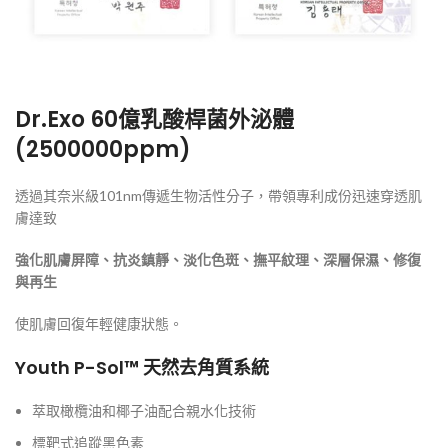
Dr.Exo 60億乳酸桿菌外泌體
(2500000ppm)
透過其奈米級101nm傳遞生物活性分子，帶領專利成份迅速穿透肌
膚達致
強化肌膚屏障、抗炎鎮靜、淡化色斑、撫平紋理、深層保濕、修復
與再生
使肌膚回復年輕健康狀態。
Youth P-Sol
™
天然去角質
系統
萃取橄欖油和椰子油配合親水化技術
標靶式追蹤黑色素