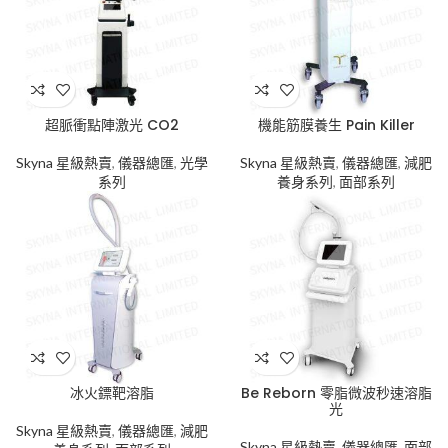
超脈衝點陣激光 CO2
機能筋膜養生 Pain Killer
Skyna 星級熱賣
,
儀器總匯
,
光學
Skyna 星級熱賣
,
儀器總匯
,
減肥
系列
養身系列
,
面部系列
冰火鏢靶溶脂
Be Reborn 零脂微波秒速溶脂
光
Skyna 星級熱賣
,
儀器總匯
,
減肥
Skyna 星級熱賣
,
儀器總匯
,
面部