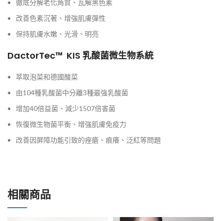
徹底分解老化角質、瓦解黑色素
改善色素沉著、增強肌膚彈性
保持肌膚水嫩、光滑、明亮
DactorTec
™ KIS
乳酸菌微生物系統
萃取泡菜和德國酸菜
由104種乳酸菌中分離3種最強乳酸菌
增加40倍益菌、減少1507倍害菌
恢復微生物菌平衡、增強肌膚免疫力
改善因屏障功能引致的痤瘡、痕癢、泛紅等問題
相關商品