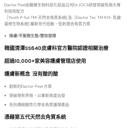
Dactor Peel由醫療生物科技化妝品公司Dr.JOCS研發突破性兩大專
利技術配方
［Youth P-Sol TM-天然去角質系統] 及［Dactor Tec TM KIS- 乳酸
菌微生物系統] 屬新世代低敏、低刺激去角質方案
煥膚/
平衡微生態/
雙效發揮
韓國清潭SS640皮膚科官方醫院認證相關治療
超過10,000+家美容護膚管理店使用
護膚新概念 沒有酸的酸
創新的Dactor-Peel 方案
突破現有界限，以重新角度出發
告別傳統酸性化學去角質護理產品
憑藉第五代天然去角質系統