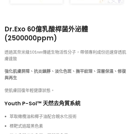
Dr.Exo 60億乳酸桿菌外泌體
(2500000ppm)
透過其奈米級101nm傳遞生物活性分子，帶領專利成份迅速穿透肌
膚達致
強化肌膚屏障、抗炎鎮靜、淡化色斑、撫平紋理、深層保濕、修復
與再生
使肌膚回復年輕健康狀態。
Youth P-Sol
™
天然去角質
系統
萃取橄欖油和椰子油配合親水化技術
標靶式追蹤黑色素