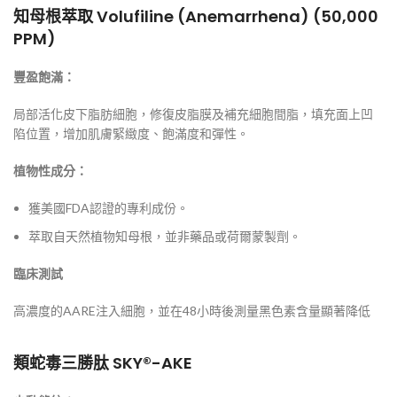
知母根萃取 Volufiline (Anemarrhena) (50,000
PPM)
豐盈飽滿：
局部活化皮下脂肪細胞，修復皮脂膜及補充細胞間脂，填充面上凹
陷位置，增加肌膚緊緻度、飽滿度和彈性。
植物性成分：
獲美國FDA認證的專利成份。
萃取自天然植物知母根，並非藥品或荷爾蒙製劑。
臨床測試
高濃度的AARE注入細胞，並在48小時後測量黑色素含量顯著降低
類蛇毒三勝肽 SKY®-AKE