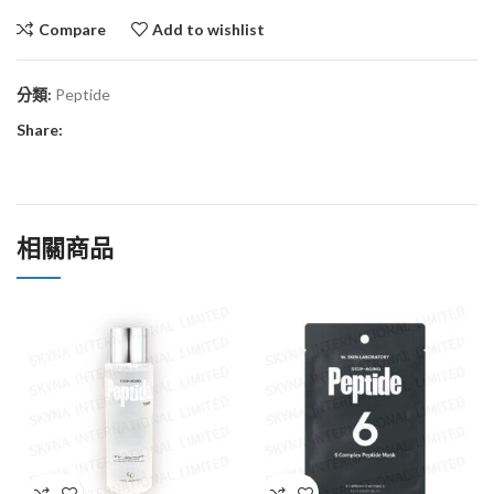
Compare
Add to wishlist
分類:
Peptide
Share:
相關商品